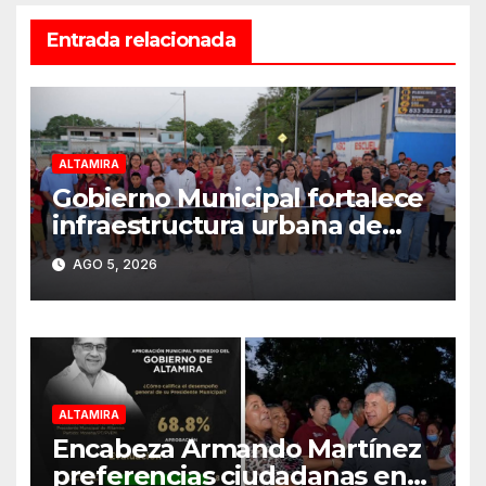
Entrada relacionada
ALTAMIRA
Gobierno Municipal fortalece
infraestructura urbana de
Altamira
AGO 5, 2026
ALTAMIRA
Encabeza Armando Martínez
preferencias ciudadanas en