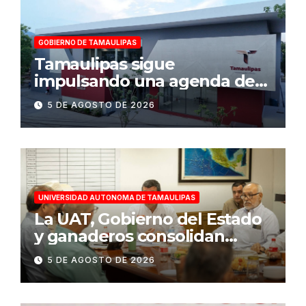
GOBIERNO DE TAMAULIPAS
Tamaulipas sigue
impulsando una agenda de
infraestructura con sentido
5 DE AGOSTO DE 2026
humanista
UNIVERSIDAD AUTONOMA DE TAMAULIPAS
La UAT, Gobierno del Estado
y ganaderos consolidan
proyecto “Carne Tam”
5 DE AGOSTO DE 2026