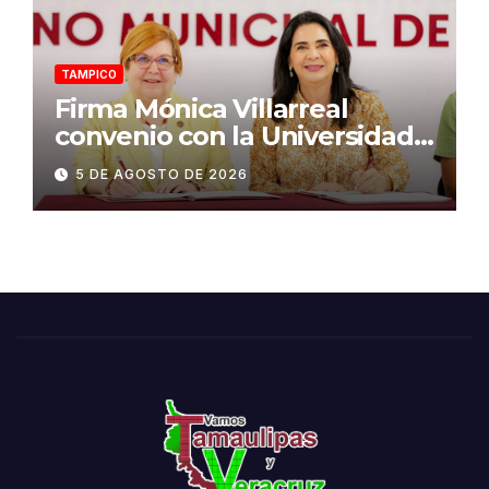
TAMPICO
Firma Mónica Villarreal
convenio con la Universidad
Tecnológica de Altamira para
5 DE AGOSTO DE 2026
impulsar la innovación
turística mediante TampIA