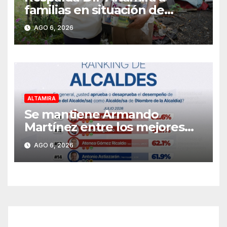
familias en situación de
vulnerabilidad
AGO 6, 2026
ALTAMIRA
Se mantiene Armando
Martínez entre los mejores
alcaldes del país y número
AGO 6, 2026
uno en Tamaulipas