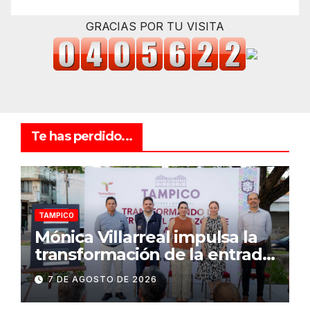
GRACIAS POR TU VISITA
Te has perdido...
TAMPICO
Mónica Villarreal impulsa la
transformación de la entrada
al Centro Histórico de
7 DE AGOSTO DE 2026
Tampico