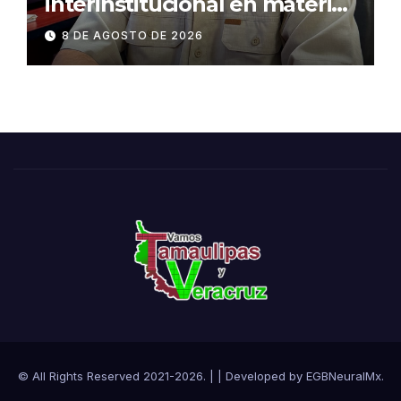
interinstitucional en materia
de transparencia y acceso a
8 DE AGOSTO DE 2026
la información pública
© All Rights Reserved 2021-2026.
|
| Developed by
EGBNeuralMx
.