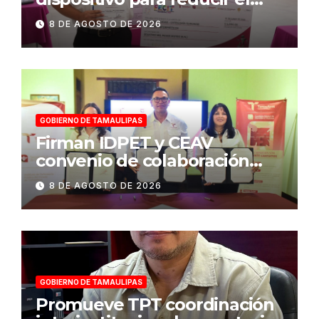
consumo eléctrico en
8 DE AGOSTO DE 2026
edificios
GOBIERNO DE TAMAULIPAS
Firman IDPET y CEAV
convenio de colaboración
para fortalecer la atención a
8 DE AGOSTO DE 2026
víctimas y la defensa jurídica
en Tamaulipas
GOBIERNO DE TAMAULIPAS
Promueve TPT coordinación