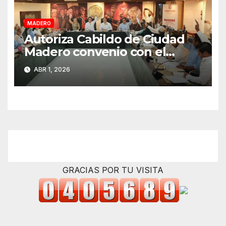
MADERO
Autoriza Cabildo de Ciudad
Madero convenio con el
Estado para fortalecer el
ABR 1, 2026
cobro del impuesto predial
GRACIAS POR TU VISITA