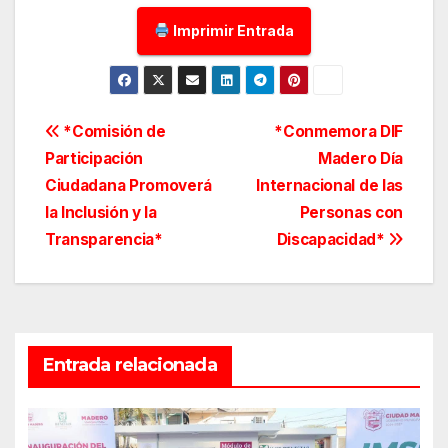
Imprimir Entrada
Navegación
*Comisión de
*Conmemora DIF
Participación
Madero Día
de
Ciudadana Promoverá
Internacional de las
entradas
la Inclusión y la
Personas con
Transparencia*
Discapacidad*
Entrada relacionada