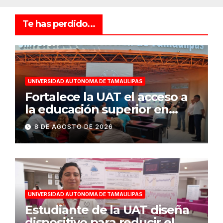
Te has perdido...
UNIVERSIDAD AUTONOMA DE TAMAULIPAS
Fortalece la UAT el acceso a
la educación superior en
comunidades
8 DE AGOSTO DE 2026
UNIVERSIDAD AUTONOMA DE TAMAULIPAS
Estudiante de la UAT diseña
dispositivo para reducir el