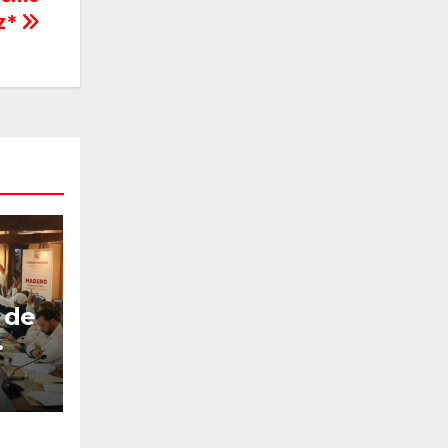
z*
 de
bro