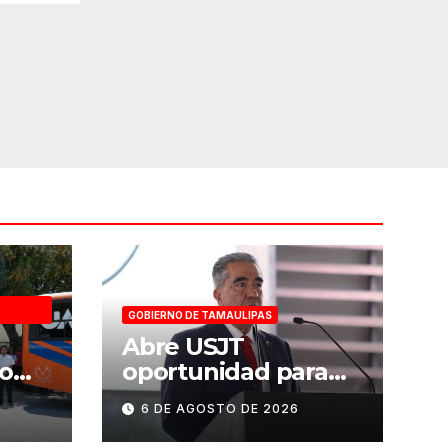
GOBIERNO DE TAMAULIPAS
a
Abre USJT
o
oportunidad para
tido
presentar examen
6 DE AGOSTO DE 2026
ueva
de admisión, este
SS
sábado