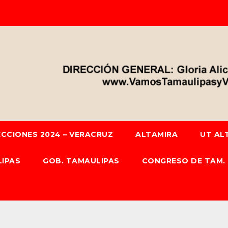
ECCIONES 2024 – VERACRUZ
ALTAMIRA
UT AL
IPAS
GOB. TAMAULIPAS
CONGRESO DE TAM.