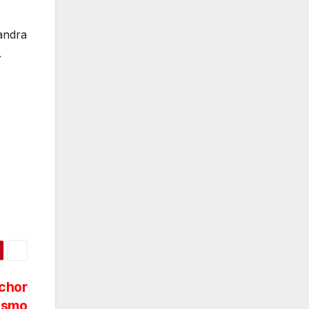
Sandra
.
chor
asmo