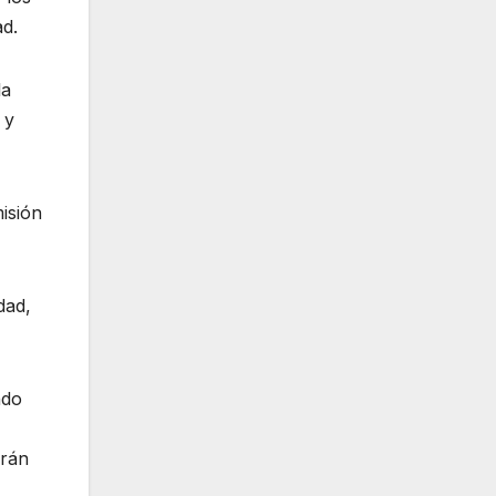
ad.
la
 y
isión
dad,
ndo
arán