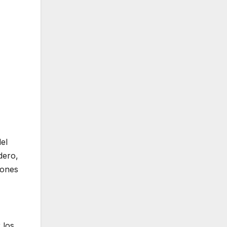
del
dero,
iones
 los