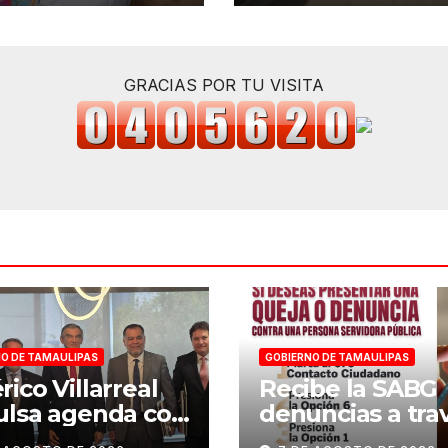
porada de veda
infraestructura v
de Tampico
GRACIAS POR TU VISITA
O DE TAMAULIPAS
GOBIERNO DE TAMAULIPAS
ico Villarreal
Recibe la SABG
ulsa agenda con
denuncias a tra
ACAR y
de la estrategia