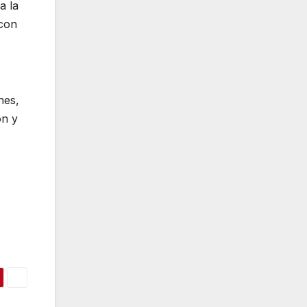
a la
 con
nes,
ón y