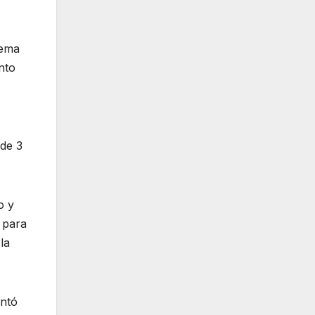
tema
nto
 de 3
o y
l para
la
entó