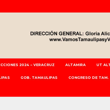
ECCIONES 2024 – VERACRUZ
ALTAMIRA
UT AL
IPAS
GOB. TAMAULIPAS
CONGRESO DE TAM.