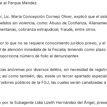
nte al Parque Méndez.
ur, Lic. María Concepción Cornejo Oliver, explicó que el sis
metidos sin violencia, como: Abuso de Confianza, Allanamie
ntarias, cobranza extrajudicial, fraude, entre otros.
r lo que no se requiere conocimiento jurídico previo, y el
d de atención inmediata de la Fiscalía; teniendo como plazo
proporciona número de folio al denunciante».
as anónimas por diversos delitos, sin necesidad de registr
a; así como también, dijo, existe un tercer apartado especia
vidores públicos de la FGJ, las cuales serán canalizadas a 
o por la Subagente Lidia Lizeth Hernández del Ángel, pres