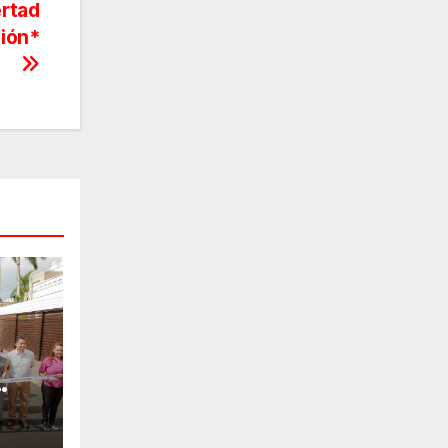
ertad
ión*