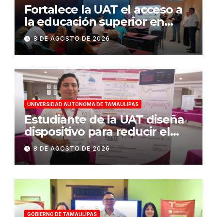
Fortalece la UAT el acceso a
la educación superior en
comunidades
8 DE AGOSTO DE 2026
UNIVERSIDAD AUTONOMA DE TAMAULIPAS
Estudiante de la UAT diseña
dispositivo para reducir el
consumo eléctrico en
8 DE AGOSTO DE 2026
edificios
GOBIERNO DE TAMAULIPAS