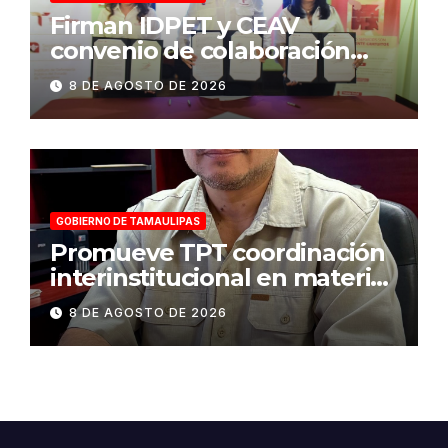
Firman IDPET y CEAV
convenio de colaboración
para fortalecer la atención a
8 DE AGOSTO DE 2026
víctimas y la defensa jurídica
en Tamaulipas
GOBIERNO DE TAMAULIPAS
Promueve TPT coordinación
interinstitucional en materia
de transparencia y acceso a
8 DE AGOSTO DE 2026
la información pública