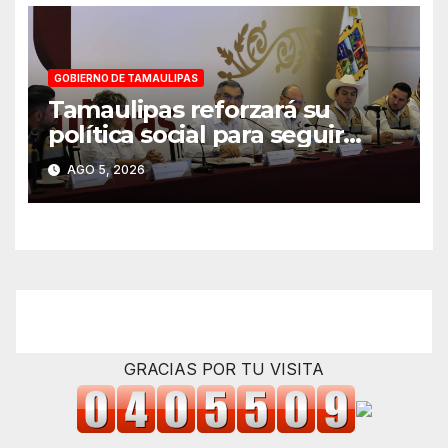
GOBIERNO DE TAMAULIPAS
Tamaulipas reforzará su
política social para seguir
reduciendo niveles de
AGO 5, 2026
pobreza extrema: Américo
GRACIAS POR TU VISITA