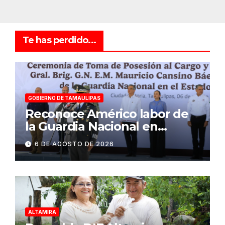
Te has perdido...
GOBIERNO DE TAMAULIPAS
Reconoce Américo labor de
la Guardia Nacional en
Tamaulipas; atestigua
6 DE AGOSTO DE 2026
llegada del nuevo
coordinador estatal
ALTAMIRA