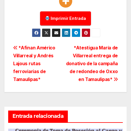
Imprimir Entrada
Navegación
*Afinan Américo
*Atestigua María de
Villarreal y Andrés
Villarreal entrega de
de
Lajous rutas
donativo de la campaña
entradas
ferroviarias de
de redondeo de Oxxo
Tamaulipas*
en Tamaulipas*
Entrada relacionada