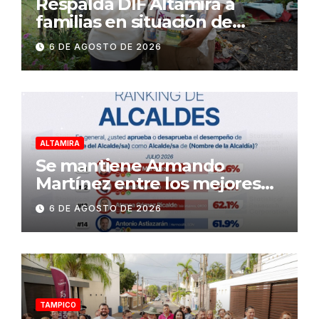
Respalda DIF Altamira a
familias en situación de
vulnerabilidad
6 DE AGOSTO DE 2026
ALTAMIRA
Se mantiene Armando
Martínez entre los mejores
alcaldes del país y número
6 DE AGOSTO DE 2026
uno en Tamaulipas
TAMPICO