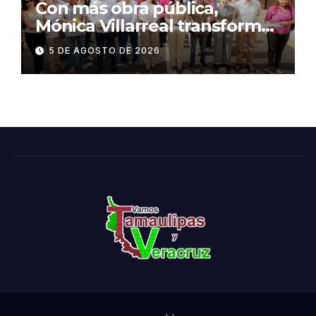
Con más obra pública,
Mónica Villarreal transforma
la infraestructura vial de
5 DE AGOSTO DE 2026
Tampico