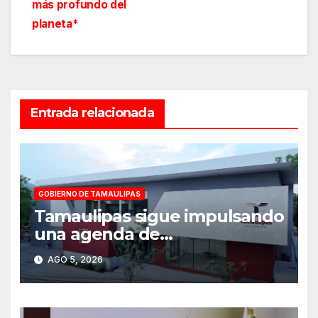
más profundo del
entradas
planeta*
Entrada relacionada
GOBIERNO DE TAMAULIPAS
Tamaulipas sigue impulsando
una agenda de
infraestructura con sentido
AGO 5, 2026
humanista