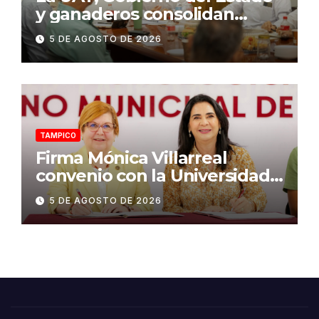
y ganaderos consolidan
proyecto “Carne Tam”
5 DE AGOSTO DE 2026
TAMPICO
Firma Mónica Villarreal
convenio con la Universidad
Tecnológica de Altamira para
5 DE AGOSTO DE 2026
impulsar la innovación
turística mediante TampIA