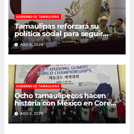
GOBIERNO DE TAMAULIPAS
Tamaulipas reforzará su
política social para seguir
reduciendo niveles de
AGO 5, 2026
pobreza extrema: Américo
GOBIERNO DE TAMAULIPAS
Ocho tamaulipecos hacen
historia con México en Corea
del Sur; conquistan el primer
AGO 5, 2026
título mundial de Haidong
Gumdo