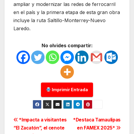
ampliar y modernizar las redes de ferrocarril
en el país y la primera etapa de esta gran obra
incluye la ruta Saltillo-Monterrey-Nuevo
Laredo.
No olvides compartir:
Imprimir Entrada
Navegación
*Impacta a visitantes
*Destaca Tamaulipas
“El Zacatón”, el cenote
en FAMEX 2025*
de