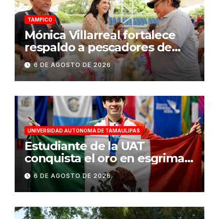
TAMPICO
Mónica Villarreal fortalece
respaldo a pescadores de
Tampico durante temporada
6 DE AGOSTO DE 2026
de veda
UNIVERSIDAD AUTONOMA DE TAMAULIPAS
Estudiante de la UAT
conquista el oro en esgrima
en Santo Domingo 2026
6 DE AGOSTO DE 2026