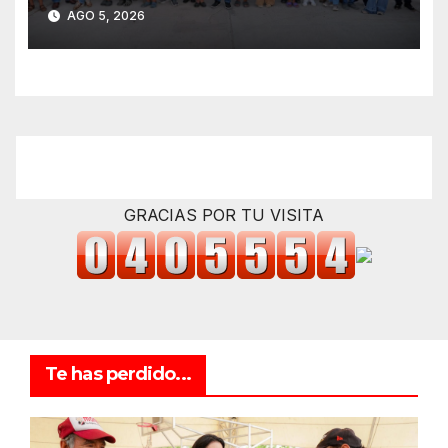
Altamira
AGO 5, 2026
GRACIAS POR TU VISITA
Te has perdido...