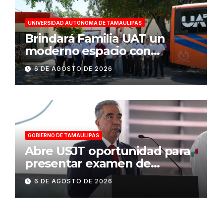
UNIVERSIDAD AUTONOMA DE TAMAULIPAS
Brindará Familia UAT un
moderno espacio con
sentido humano en la nueva
6 DE AGOSTO DE 2026
sede del COMASS
GOBIERNO DE TAMAULIPAS
Abre USJT oportunidad para
presentar examen de
admisión, este sábado
6 DE AGOSTO DE 2026