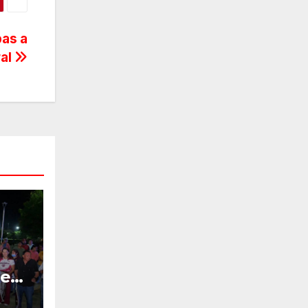
as a
ral
ez