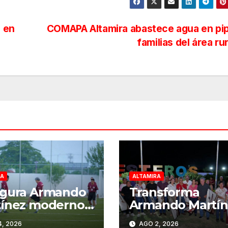
 en
COMAPA Altamira abastece agua en pip
familias del área ru
RA
ALTAMIRA
ugura Armando
Transforma
tínez moderno
Armando Martín
o sintético en
la zona rural con
, 2026
AGO 2, 2026