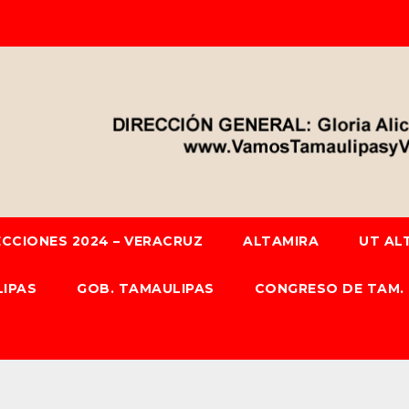
ECCIONES 2024 – VERACRUZ
ALTAMIRA
UT AL
IPAS
GOB. TAMAULIPAS
CONGRESO DE TAM.