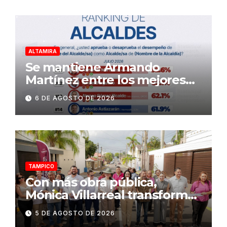
ALTAMIRA
Se mantiene Armando
Martínez entre los mejores
alcaldes del país y número
6 DE AGOSTO DE 2026
uno en Tamaulipas
TAMPICO
Con más obra pública,
Mónica Villarreal transforma
la infraestructura vial de
5 DE AGOSTO DE 2026
Tampico