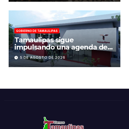
GOBIERNO DE TAMAULIPAS
Tamaulipas sigue
impulsando una agenda de
infraestructura con sentido
5 DE AGOSTO DE 2026
humanista