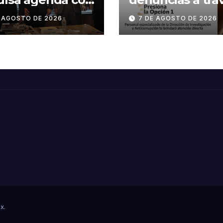
ACAR y
de la estrategia
E AGOSTO DE 2026
7 DE AGOSTO DE 2026
CAMIN para
digital «Tamaul
alecer la
te conecta»
etitividad de
aulipas
Mx
.