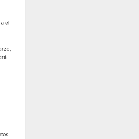
a el
arzo,
irá
ntos