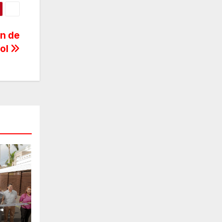
n de
col