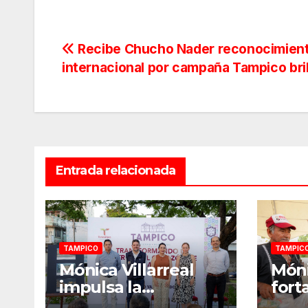
Navegación
Recibe Chucho Nader reconocimien
internacional por campaña Tampico bril
de
entradas
Entrada relacionada
TAMPICO
TAMPIC
Mónica Villarreal
Móni
impulsa la
fort
transformación de
pesc