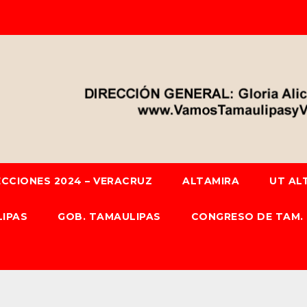
ECCIONES 2024 – VERACRUZ
ALTAMIRA
UT AL
IPAS
GOB. TAMAULIPAS
CONGRESO DE TAM.