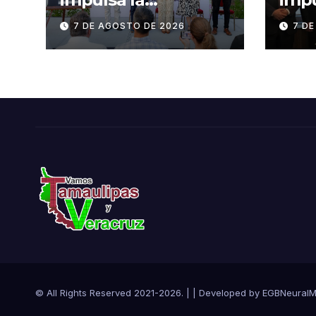
transformación de
CAN
7 DE AGOSTO DE 2026
7 D
la entrada al Centro
CON
Histórico de
fort
Tampico
comp
Tam
© All Rights Reserved 2021-2026.
|
| Developed by
EGBNeural