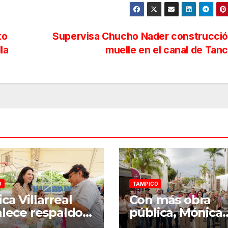
to
Supervisa Chucho Nader construcció
la
muelle en el canal de Tan
O
TAMPICO
ca Villarreal
Con más obra
alece respaldo a
pública, Mónica
adores de
Villarreal