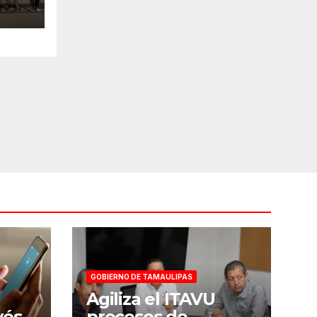
ial
GOBIERNO DE TAMAULIPAS
Agiliza el ITAVU
vés
procesos de