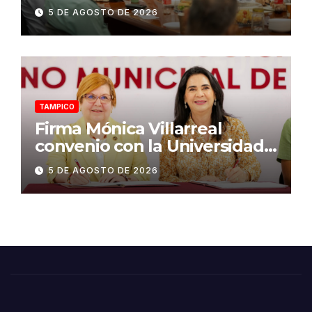
proyecto “Carne Tam”
5 DE AGOSTO DE 2026
TAMPICO
Firma Mónica Villarreal
convenio con la Universidad
Tecnológica de Altamira para
5 DE AGOSTO DE 2026
impulsar la innovación
turística mediante TampIA