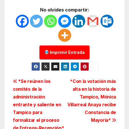
No olvides compartir:
Imprimir Entrada
Navegación
*Se reúnen los
*Con la votación más
comités de la
alta en la historia de
de
administración
Tampico, Mónica
entradas
entrante y saliente en
Villarreal Anaya recibe
Tampico para
Constancia de
formalizar el proceso
Mayoría*
de Entrega-Recepción*