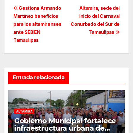
Navegación
Gestiona Armando
Altamira, sede del
Martínez beneficios
inicio del Carnaval
de
para los altamirenses
Conurbado del Sur de
entradas
ante SEBIEN
Tamaulipas
Tamaulipas
Entrada relacionada
ALTAMIRA
Gobierno Municipal fortalece
infraestructura urbana de