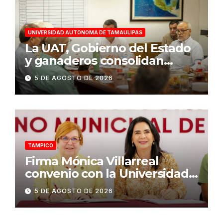
UNIVERSIDAD AUTONOMA DE TAMAULIPAS
La UAT, Gobierno del Estado
y ganaderos consolidan
proyecto “Carne Tam”
5 DE AGOSTO DE 2026
TAMPICO
Firma Mónica Villarreal
convenio con la Universidad
Tecnológica de Altamira para
5 DE AGOSTO DE 2026
impulsar la innovación
turística mediante TampIA