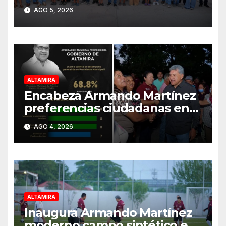
Altamira
AGO 5, 2026
ALTAMIRA
Encabeza Armando Martínez
preferencias ciudadanas en
Tamaulipas
AGO 4, 2026
ALTAMIRA
Inaugura Armando Martínez
moderno campo sintético en