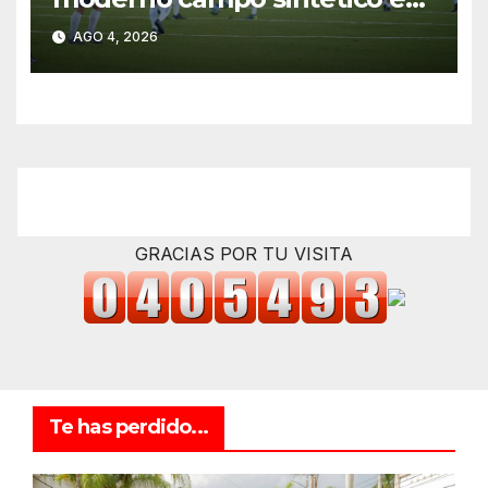
la Unidad Deportiva
AGO 4, 2026
GRACIAS POR TU VISITA
Te has perdido...