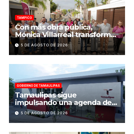
TAMPICO
Con más obra pública,
Mónica Villarreal transforma
la infraestructura vial de
5 DE AGOSTO DE 2026
Tampico
GOBIERNO DE TAMAULIPAS
Tamaulipas sigue
impulsando una agenda de
infraestructura con sentido
5 DE AGOSTO DE 2026
humanista