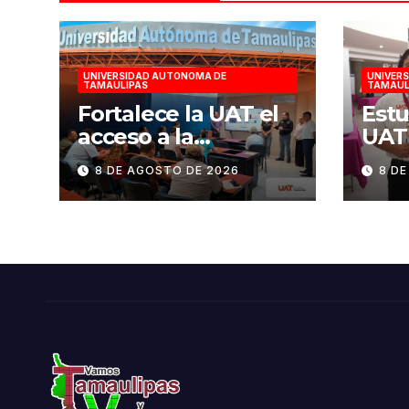
UNIVERSIDAD AUTONOMA DE
UNIVER
TAMAULIPAS
TAMAUL
Fortalece la UAT el
Estu
acceso a la
UAT
educación superior
disp
8 DE AGOSTO DE 2026
8 D
en comunidades
redu
eléc
edif