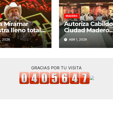
MADERO
a Miramar
Autoriza Cabildo
tra lleno total
Ciudad Madero
presentación
convenio con el
, 2026
ABR 1, 2026
Grupo Pesado
Estado para
Semana Santa
fortalecer el co
6
del impuesto
predial
GRACIAS POR TU VISITA