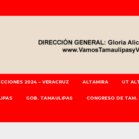
ECCIONES 2024 – VERACRUZ
ALTAMIRA
UT AL
IPAS
GOB. TAMAULIPAS
CONGRESO DE TAM.