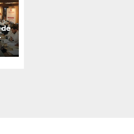
 de
bro