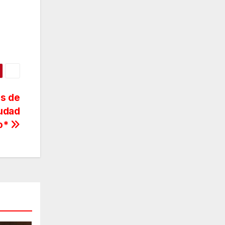
es de
iudad
o*