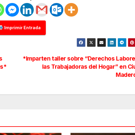
Imprimir Entrada
s
*Imparten taller sobre “Derechos Labor
is*
las Trabajadoras del Hogar” en C
Mader