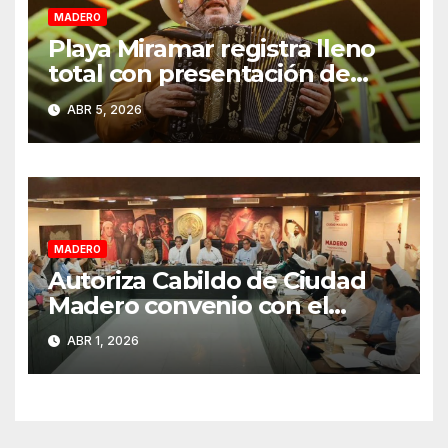
MADERO
Playa Miramar registra lleno
total con presentación de
Grupo Pesado en Semana
ABR 5, 2026
Santa 2026
MADERO
Autoriza Cabildo de Ciudad
Madero convenio con el
Estado para fortalecer el
ABR 1, 2026
cobro del impuesto predial