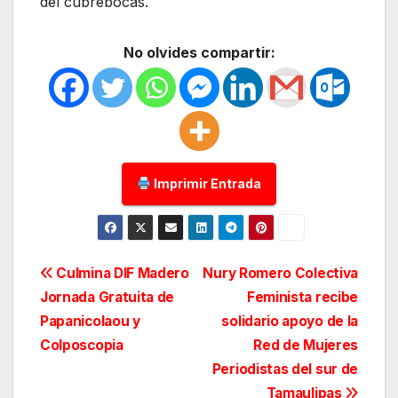
del cubrebocas.
No olvides compartir:
Imprimir Entrada
Navegación
Culmina DIF Madero
Nury Romero Colectiva
Jornada Gratuita de
Feminista recibe
de
Papanicolaou y
solidario apoyo de la
entradas
Colposcopia
Red de Mujeres
Periodistas del sur de
Tamaulipas