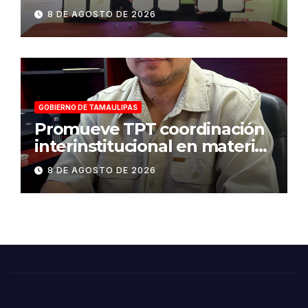
para fortalecer la atención a
8 DE AGOSTO DE 2026
víctimas y la defensa jurídica
en Tamaulipas
GOBIERNO DE TAMAULIPAS
Promueve TPT coordinación
interinstitucional en materia
de transparencia y acceso a
8 DE AGOSTO DE 2026
la información pública