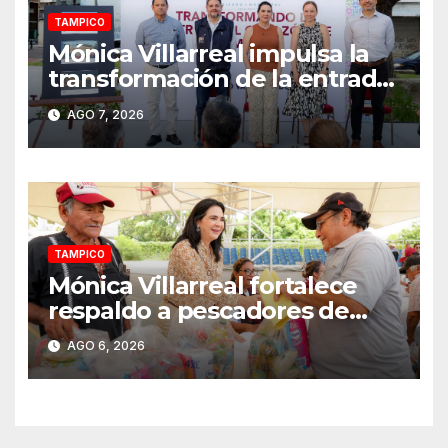
TAMPICO
Mónica Villarreal impulsa la
transformación de la entrada
al Centro Histórico de
AGO 7, 2026
Tampico
TAMPICO
Mónica Villarreal fortalece
respaldo a pescadores de
Tampico durante temporada
AGO 6, 2026
de veda