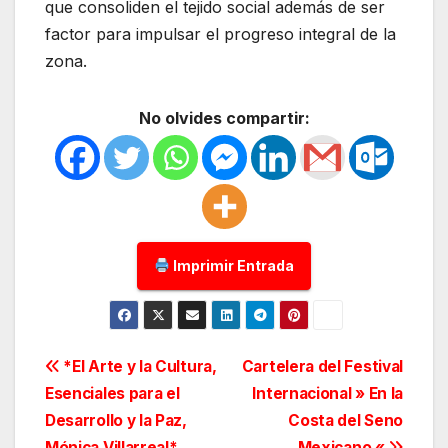
que consoliden el tejido social además de ser
factor para impulsar el progreso integral de la
zona.
No olvides compartir:
Imprimir Entrada
Navegación
*El Arte y la Cultura,
Cartelera del Festival
Esenciales para el
Internacional » En la
de
Desarrollo y la Paz,
Costa del Seno
Mónica Villarreal*
Mexicano «