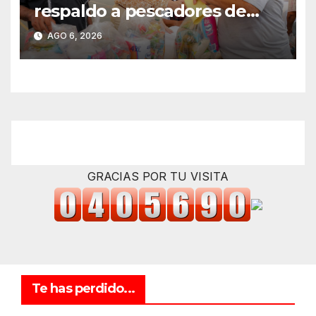
respaldo a pescadores de
Tampico durante temporada
AGO 6, 2026
de veda
GRACIAS POR TU VISITA
Te has perdido...