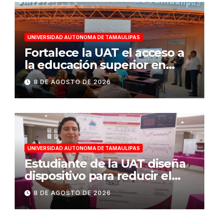
UNIVERSIDAD AUTONOMA DE TAMAULIPAS
Fortalece la UAT el acceso a
la educación superior en
comunidades
8 DE AGOSTO DE 2026
UNIVERSIDAD AUTONOMA DE TAMAULIPAS
Estudiante de la UAT diseña
dispositivo para reducir el
consumo eléctrico en
8 DE AGOSTO DE 2026
edificios