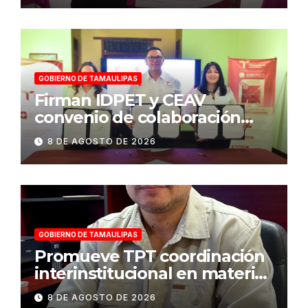
GOBIERNO DE TAMAULIPAS
Firman IDPET y CEAV
convenio de colaboración
para fortalecer la atención a
8 DE AGOSTO DE 2026
víctimas y la defensa jurídica
en Tamaulipas
GOBIERNO DE TAMAULIPAS
Promueve TPT coordinación
interinstitucional en materia
de transparencia y acceso a
8 DE AGOSTO DE 2026
la información pública