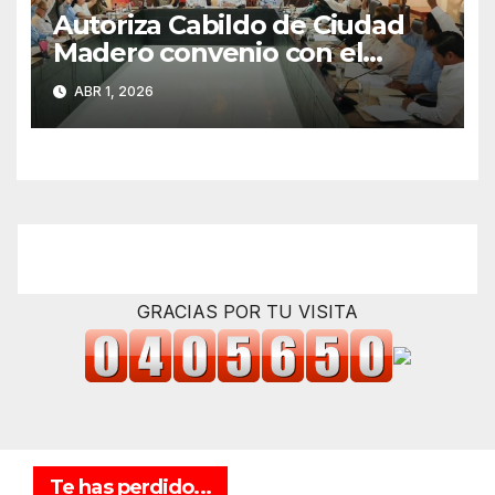
Autoriza Cabildo de Ciudad
Madero convenio con el
Estado para fortalecer el
ABR 1, 2026
cobro del impuesto predial
GRACIAS POR TU VISITA
Te has perdido...