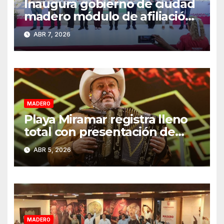
Inaugura gobierno de ciudad
madero módulo de afiliación
al IMSS-bienestar en la
ABR 7, 2026
colonia Tinaco
MADERO
Playa Miramar registra lleno
total con presentación de
Grupo Pesado en Semana
ABR 5, 2026
Santa 2026
MADERO