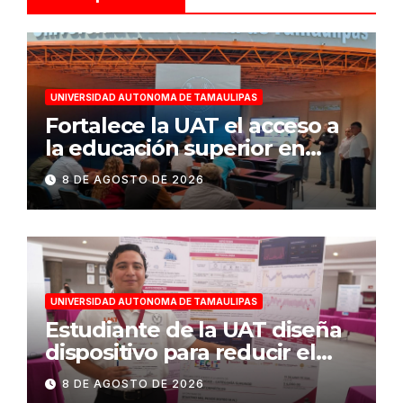
UNIVERSIDAD AUTONOMA DE TAMAULIPAS
Fortalece la UAT el acceso a
la educación superior en
comunidades
8 DE AGOSTO DE 2026
UNIVERSIDAD AUTONOMA DE TAMAULIPAS
Estudiante de la UAT diseña
dispositivo para reducir el
consumo eléctrico en
8 DE AGOSTO DE 2026
edificios