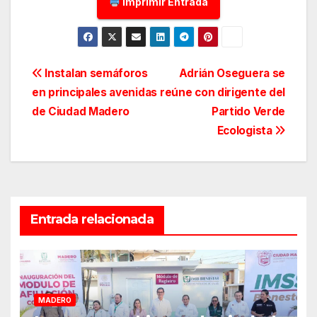
Imprimir Entrada
Navegación
Instalan semáforos
Adrián Oseguera se
en principales avenidas
reúne con dirigente del
de
de Ciudad Madero
Partido Verde
entradas
Ecologista
Entrada relacionada
MADERO