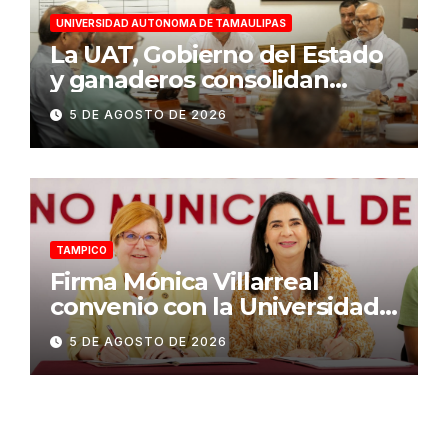
UNIVERSIDAD AUTONOMA DE TAMAULIPAS
La UAT, Gobierno del Estado
y ganaderos consolidan
proyecto “Carne Tam”
5 DE AGOSTO DE 2026
TAMPICO
Firma Mónica Villarreal
convenio con la Universidad
Tecnológica de Altamira para
5 DE AGOSTO DE 2026
impulsar la innovación
turística mediante TampIA