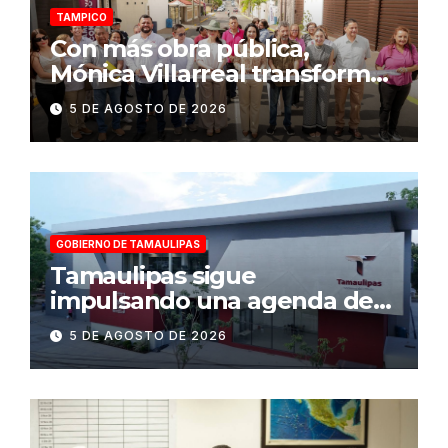
TAMPICO
Con más obra pública,
Mónica Villarreal transforma
la infraestructura vial de
5 DE AGOSTO DE 2026
Tampico
GOBIERNO DE TAMAULIPAS
Tamaulipas sigue
impulsando una agenda de
infraestructura con sentido
5 DE AGOSTO DE 2026
humanista