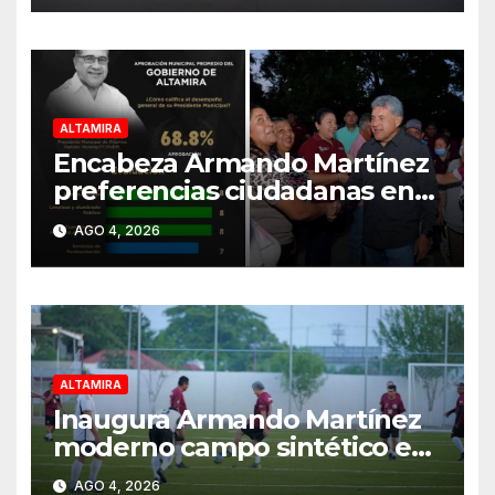
ALTAMIRA
Encabeza Armando Martínez
preferencias ciudadanas en
Tamaulipas
AGO 4, 2026
ALTAMIRA
Inaugura Armando Martínez
moderno campo sintético en
la Unidad Deportiva
AGO 4, 2026