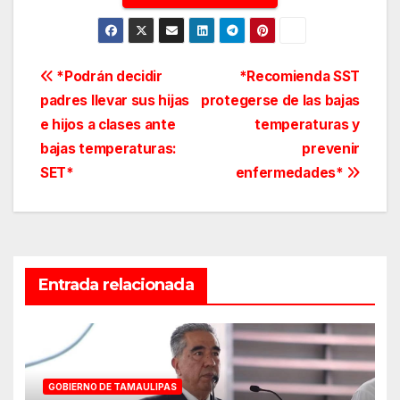
Navegación
*Podrán decidir
*Recomienda SST
padres llevar sus hijas
protegerse de las bajas
de
e hijos a clases ante
temperaturas y
entradas
bajas temperaturas:
prevenir
SET*
enfermedades*
Entrada relacionada
GOBIERNO DE TAMAULIPAS