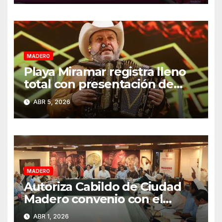
MADERO
Playa Miramar registra lleno
total con presentación de
Grupo Pesado en Semana
ABR 5, 2026
Santa 2026
MADERO
Autoriza Cabildo de Ciudad
Madero convenio con el
Estado para fortalecer el
ABR 1, 2026