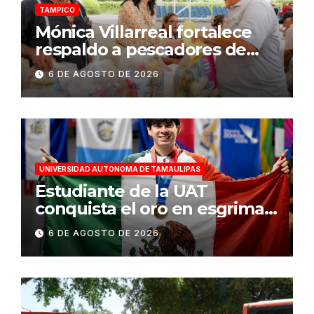
TAMPICO
Mónica Villarreal fortalece
respaldo a pescadores de
Tampico durante temporada
6 DE AGOSTO DE 2026
de veda
UNIVERSIDAD AUTONOMA DE TAMAULIPAS
Estudiante de la UAT
conquista el oro en esgrima
en Santo Domingo 2026
6 DE AGOSTO DE 2026