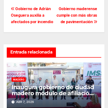
Navegación
Gobierno de Adrián
Gobierno maderense
Oseguera auxilia a
cumple con más obras
de
afectados por incendio
de pavimentación
entradas
Entrada relacionada
MADERO
Inaugura gobierno de ciudad
madero módulo de afiliación
al IMSS-bienestar en la
ABR 7, 2026
colonia Tinaco