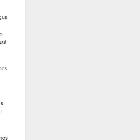
agua
on
osé
nos
os
l
rios