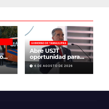
GOBIERNO DE TAMAULIPAS
a
Abre USJT
o
oportunidad para
tido
presentar examen
6 DE AGOSTO DE 2026
ueva
de admisión, este
SS
sábado