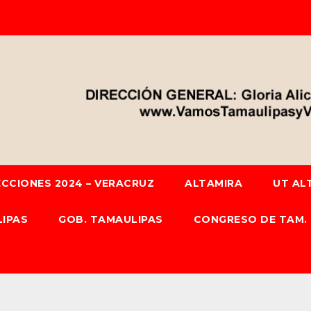
ECCIONES 2024 – VERACRUZ
ALTAMIRA
UT AL
IPAS
GOB. TAMAULIPAS
CONGRESO DE TAM.