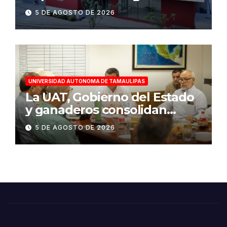
infraestructura con sentido
5 DE AGOSTO DE 2026
humanista
UNIVERSIDAD AUTONOMA DE TAMAULIPAS
La UAT, Gobierno del Estado
y ganaderos consolidan
proyecto “Carne Tam”
5 DE AGOSTO DE 2026