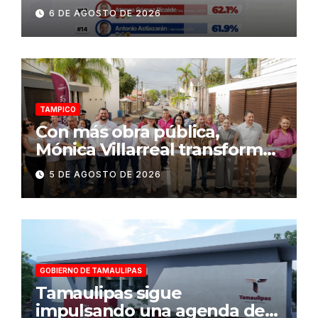
alcaldes del país y número
6 DE AGOSTO DE 2026
uno en Tamaulipas
TAMPICO
Con más obra pública,
Mónica Villarreal transforma
la infraestructura vial de
5 DE AGOSTO DE 2026
Tampico
GOBIERNO DE TAMAULIPAS
Tamaulipas sigue
impulsando una agenda de