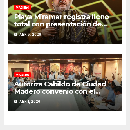
MADERO
Playa Miramar registra lleno
total con presentación de
Grupo Pesado en Semana
ABR 5, 2026
Santa 2026
MADERO
Autoriza Cabildo de Ciudad
Madero convenio con el
Estado para fortalecer el
ABR 1, 2026
cobro del impuesto predial