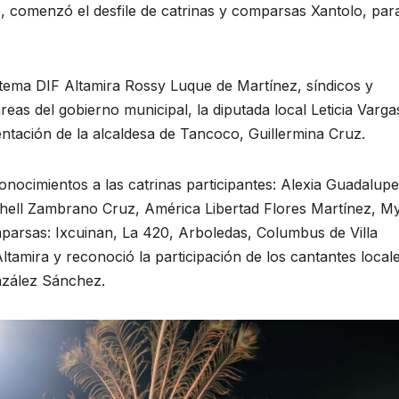
ro, comenzó el desfile de catrinas y comparsas Xantolo, par
stema DIF Altamira Rossy Luque de Martínez, síndicos y
áreas del gobierno municipal, la diputada local Leticia Varga
tación de la alcaldesa de Tancoco, Guillermina Cruz.
onocimientos a las catrinas participantes: Alexia Guadalupe
hell Zambrano Cruz, América Libertad Flores Martínez, M
parsas: Ixcuinan, La 420, Arboledas, Columbus de Villa
mira y reconoció la participación de los cantantes locale
nzález Sánchez.