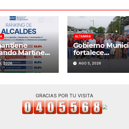
RA
ALTAMIRA
antiene
Gobierno Munici
ando Martínez
fortalece
e los mejores
infraestructura
, 2026
AGO 5, 2026
ldes del país y
urbana de Altam
ero uno en
aulipas
GRACIAS POR TU VISITA