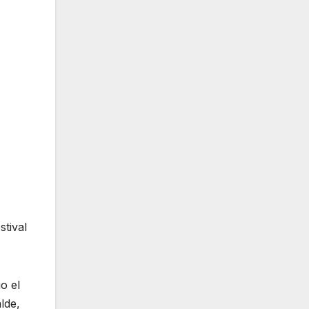
stival
o el
lde,