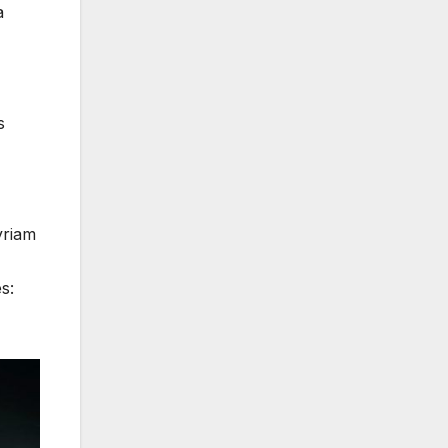
a
s
yriam
s: