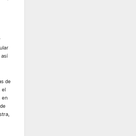
r
ular
 así
as de
 el
a en
 de
stra,