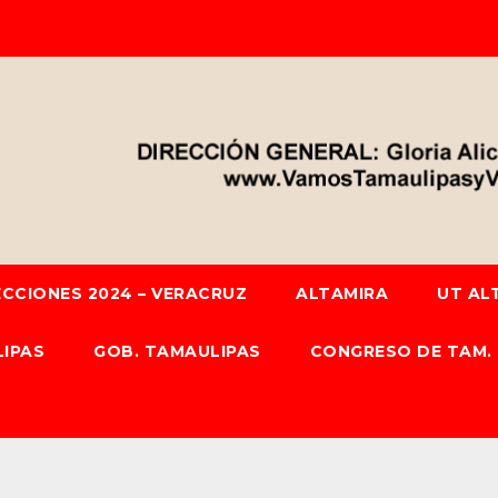
ECCIONES 2024 – VERACRUZ
ALTAMIRA
UT AL
IPAS
GOB. TAMAULIPAS
CONGRESO DE TAM.