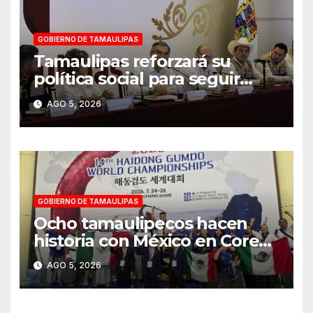
GOBIERNO DE TAMAULIPAS
Tamaulipas reforzará su
política social para seguir
reduciendo niveles de
AGO 5, 2026
pobreza extrema: Américo
GOBIERNO DE TAMAULIPAS
Ocho tamaulipecos hacen
historia con México en Corea
del Sur; conquistan el primer
AGO 5, 2026
título mundial de Haidong
Gumdo