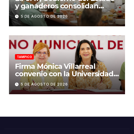
y ganaderos consolidan
proyecto “Carne Tam”
5 DE AGOSTO DE 2026
TAMPICO
Firma Mónica Villarreal
convenio con la Universidad
Tecnológica de Altamira para
5 DE AGOSTO DE 2026
impulsar la innovación
turística mediante TampIA