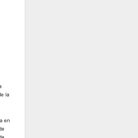
a
e la
da en
de
de