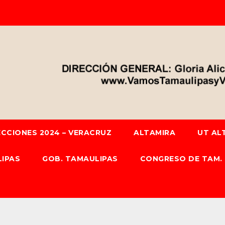
ECCIONES 2024 – VERACRUZ
ALTAMIRA
UT AL
IPAS
GOB. TAMAULIPAS
CONGRESO DE TAM.