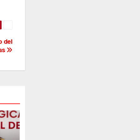
o del
pas