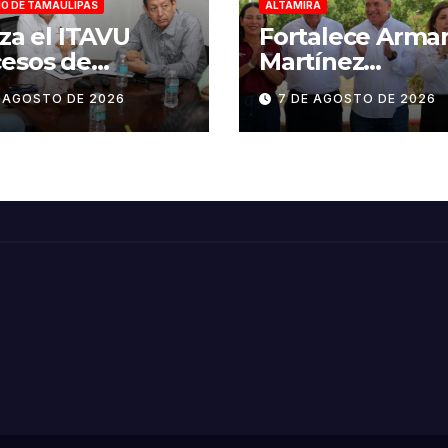
O DE TAMAULIPAS
ALTAMIRA
iza el ITAVU
Fortalece Arma
esos de
Martínez
ituración para
infraestructura
E AGOSTO DE 2026
7 DE AGOSTO DE 2026
dar certeza
educativa en
imonial a más
Altamira
lias de
aulipas