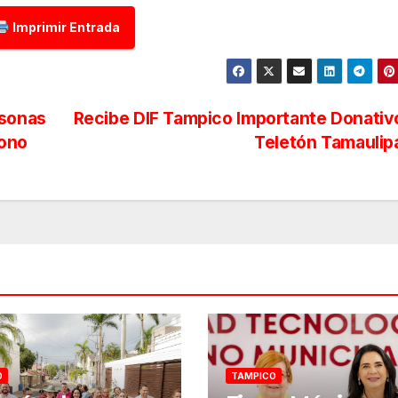
Imprimir Entrada
rsonas
Recibe DIF Tampico Importante Donativ
dono
Teletón Tamauli
O
TAMPICO