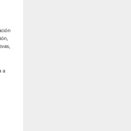
ación
ión,
ivas,
a a