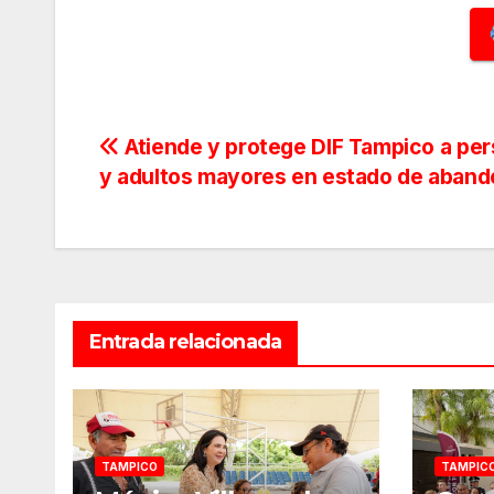
Navegación
Atiende y protege DIF Tampico a pe
y adultos mayores en estado de aban
de
entradas
Entrada relacionada
TAMPICO
TAMPIC