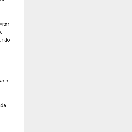
vitar
s,
gando
va a
ada