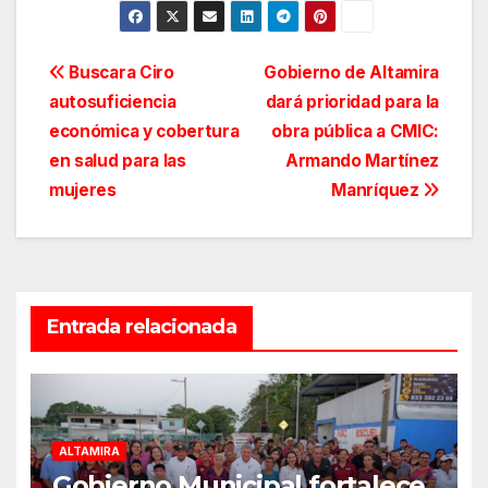
Navegación
Buscara Ciro
Gobierno de Altamira
autosuficiencia
dará prioridad para la
de
económica y cobertura
obra pública a CMIC:
entradas
en salud para las
Armando Martínez
mujeres
Manríquez
Entrada relacionada
ALTAMIRA
Gobierno Municipal fortalece