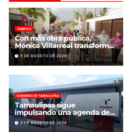
TAMPICO
Con más obra pública,
Mónica Villarreal transforma
la infraestructura vial de
5 DE AGOSTO DE 2026
Tampico
GOBIERNO DE TAMAULIPAS
Tamaulipas sigue
impulsando una agenda de
infraestructura con sentido
5 DE AGOSTO DE 2026
humanista