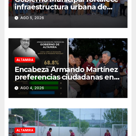
infraestructura urbana de
Altamira
AGO 5, 2026
ALTAMIRA
Encabeza Armando Martínez
preferencias ciudadanas en
Tamaulipas
AGO 4, 2026
ALTAMIRA