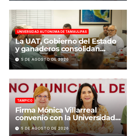
UNIVERSIDAD AUTONOMA DE TAMAULIPAS
La UAT, Gobierno del Estado
y ganaderos consolidan
proyecto “Carne Tam”
5 DE AGOSTO DE 2026
TAMPICO
Firma Mónica Villarreal
convenio con la Universidad
Tecnológica de Altamira para
5 DE AGOSTO DE 2026
impulsar la innovación