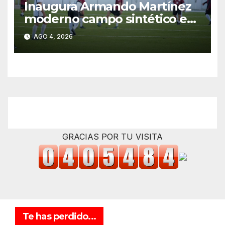
Inaugura Armando Martínez
moderno campo sintético en
la Unidad Deportiva
AGO 4, 2026
GRACIAS POR TU VISITA
Te has perdido...