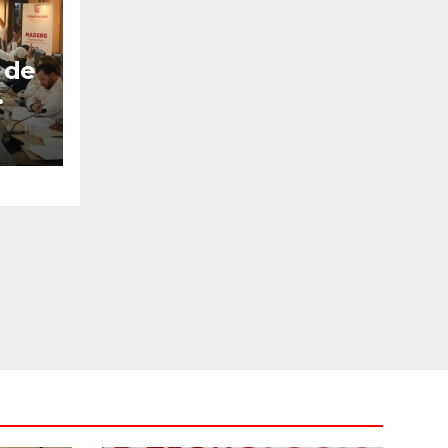
 de
bro