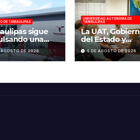
UNIVERSIDAD AUTONOMA DE
O DE TAMAULIPAS
TAMAULIPAS
ulipas sigue
La UAT, Gobier
ulsando una
del Estado y
nda de
ganaderos
E AGOSTO DE 2026
5 DE AGOSTO DE 2026
aestructura con
consolidan proy
ido humanista
“Carne Tam”