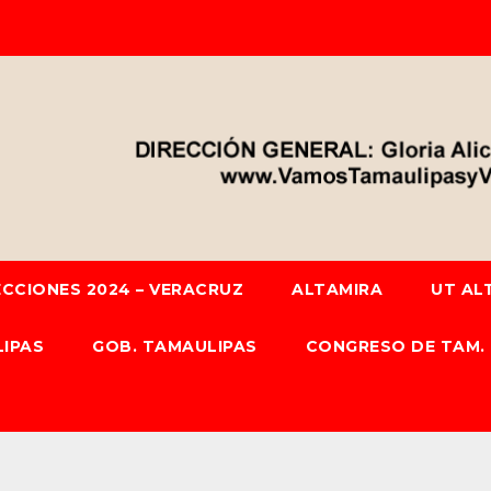
ECCIONES 2024 – VERACRUZ
ALTAMIRA
UT AL
IPAS
GOB. TAMAULIPAS
CONGRESO DE TAM.