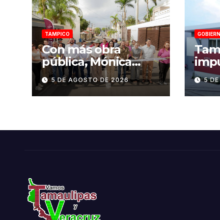
TAMPICO
GOBIERN
Con más obra
Tama
pública, Mónica
imp
Villarreal
age
5 DE AGOSTO DE 2026
5 D
transforma la
infr
infraestructura vial
sent
de Tampico