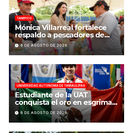
TAMPICO
Mónica Villarreal fortalece
respaldo a pescadores de
Tampico durante temporada
6 DE AGOSTO DE 2026
de veda
UNIVERSIDAD AUTONOMA DE TAMAULIPAS
Estudiante de la UAT
conquista el oro en esgrima
en Santo Domingo 2026
6 DE AGOSTO DE 2026