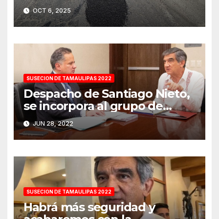
Tampico
OCT 6, 2025
SUSECION DE TAMAULIPAS 2022
Despacho de Santiago Nieto,
se incorpora al grupo de
transición del gobernador
JUN 28, 2022
electo
SUSECION DE TAMAULIPAS 2022
Habrá más seguridad y