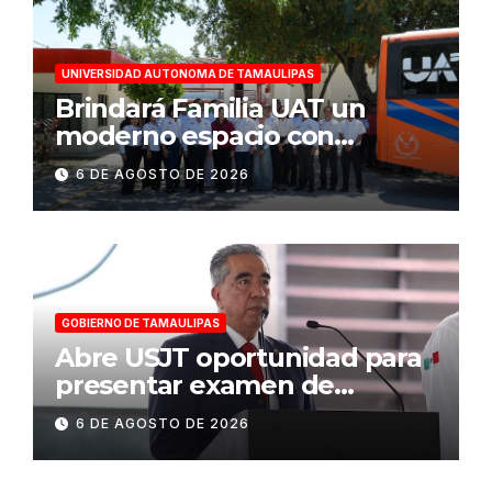
UNIVERSIDAD AUTONOMA DE TAMAULIPAS
Brindará Familia UAT un
moderno espacio con
sentido humano en la nueva
6 DE AGOSTO DE 2026
sede del COMASS
GOBIERNO DE TAMAULIPAS
Abre USJT oportunidad para
presentar examen de
admisión, este sábado
6 DE AGOSTO DE 2026