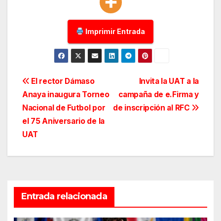
Imprimir Entrada
Navegación
El rector Dámaso
Invita la UAT a la
Anaya inaugura Torneo
campaña de e.Firma y
de
Nacional de Futbol por
de inscripción al RFC
entradas
el 75 Aniversario de la
UAT
Entrada relacionada