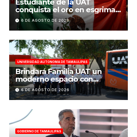
Estudiante de la UAT
conquista el oro en esgrima
en Santo Domingo 2026
6 DE AGOSTO DE 2026
UNIVERSIDAD AUTONOMA DE TAMAULIPAS
Brindará Familia UAT un
moderno espacio con
sentido humano en la nueva
6 DE AGOSTO DE 2026
sede del COMASS
GOBIERNO DE TAMAULIPAS