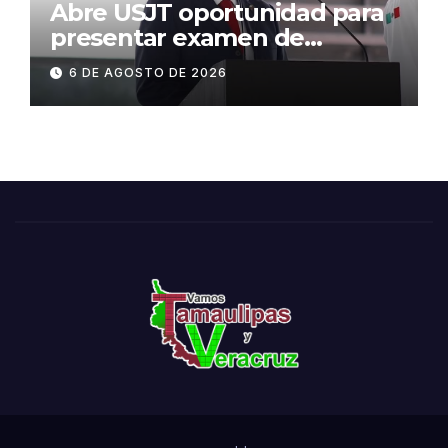
Abre USJT oportunidad para
presentar examen de
admisión, este sábado
6 DE AGOSTO DE 2026