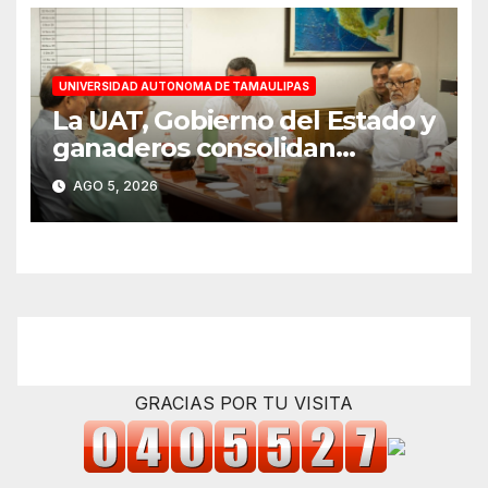
UNIVERSIDAD AUTONOMA DE TAMAULIPAS
La UAT, Gobierno del Estado y
ganaderos consolidan
proyecto “Carne Tam”
AGO 5, 2026
GRACIAS POR TU VISITA