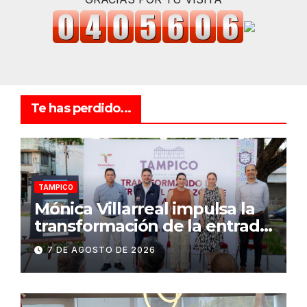
Te has perdido...
TAMPICO
Mónica Villarreal impulsa la
transformación de la entrada
al Centro Histórico de
7 DE AGOSTO DE 2026
Tampico