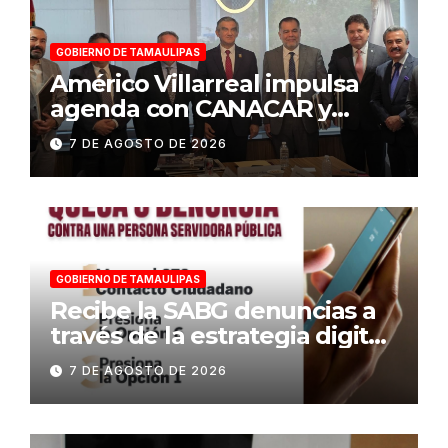
GOBIERNO DE TAMAULIPAS
Américo Villarreal impulsa
agenda con CANACAR y
CONCAMIN para fortalecer la
7 DE AGOSTO DE 2026
competitividad de
Tamaulipas
GOBIERNO DE TAMAULIPAS
Recibe la SABG denuncias a
través de la estrategia digital
«Tamaulipas te conecta»
7 DE AGOSTO DE 2026