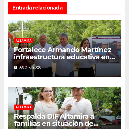
Entrada relacionada
ALTAMIRA
Fortalece Armando Martínez
infraestructura educativa en
Altamira
AGO 7, 2026
ALTAMIRA
Respalda DIF Altamira a
familias en situación de