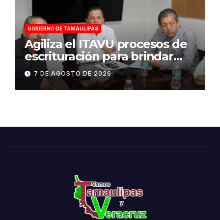
GOBIERNO DE TAMAULIPAS
Agiliza el ITAVU procesos de
escrituración para brindar
certeza patrimonial a más
7 DE AGOSTO DE 2026
familias de Tamaulipas