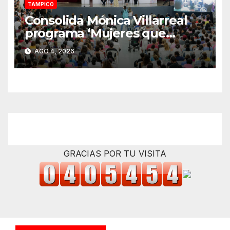
TAMPICO
Consolida Mónica Villarreal
programa ‘Mujeres que
Cuidan’ con 2 mil
AGO 4, 2026
beneficiarias
GRACIAS POR TU VISITA