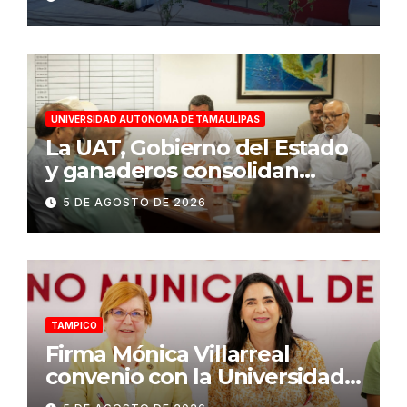
humanista
UNIVERSIDAD AUTONOMA DE TAMAULIPAS
La UAT, Gobierno del Estado
y ganaderos consolidan
proyecto “Carne Tam”
5 DE AGOSTO DE 2026
TAMPICO
Firma Mónica Villarreal
convenio con la Universidad
Tecnológica de Altamira para