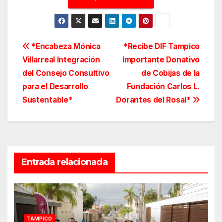
Navegación
*Encabeza Mónica
*Recibe DIF Tampico
Villarreal Integración
Importante Donativo
de
del Consejo Consultivo
de Cobijas de la
entradas
para el Desarrollo
Fundación Carlos L.
Sustentable*
Dorantes del Rosal*
Entrada relacionada
TAMPICO