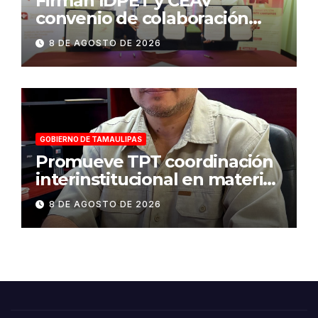
Firman IDPET y CEAV
convenio de colaboración
para fortalecer la atención a
8 DE AGOSTO DE 2026
víctimas y la defensa jurídica
en Tamaulipas
GOBIERNO DE TAMAULIPAS
Promueve TPT coordinación
interinstitucional en materia
de transparencia y acceso a
8 DE AGOSTO DE 2026
la información pública