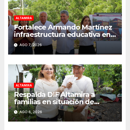
ALTAMIRA
Fortalece Armando Martínez
infraestructura educativa en
Altamira
AGO 7, 2026
ALTAMIRA
Respalda DIF Altamira a
familias en situación de
vulnerabilidad
AGO 6, 2026