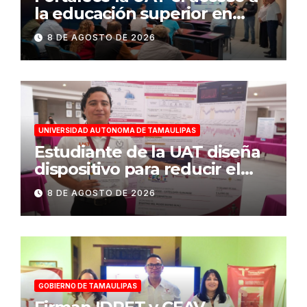
la educación superior en
comunidades
8 DE AGOSTO DE 2026
UNIVERSIDAD AUTONOMA DE TAMAULIPAS
Estudiante de la UAT diseña
dispositivo para reducir el
consumo eléctrico en
8 DE AGOSTO DE 2026
edificios
GOBIERNO DE TAMAULIPAS