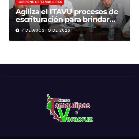
GOBIERNO DE TAMAULIPAS
Agiliza el ITAVU procesos de
escrituración para brindar
certeza patrimonial a más
7 DE AGOSTO DE 2026
familias de Tamaulipas