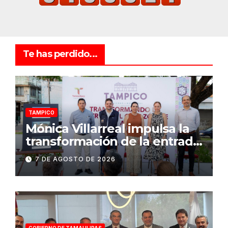
Te has perdido...
TAMPICO
Mónica Villarreal impulsa la
transformación de la entrada
al Centro Histórico de
7 DE AGOSTO DE 2026
Tampico
GOBIERNO DE TAMAULIPAS