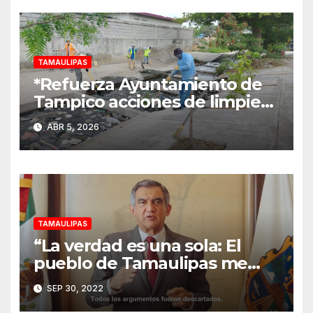
TAMAULIPAS
*Refuerza Ayuntamiento de
Tampico acciones de limpieza
durante periodo vacacional*
ABR 5, 2026
TAMAULIPAS
“La verdad es una sola: El
pueblo de Tamaulipas me
eligió gobernador”, aseguró
SEP 30, 2022