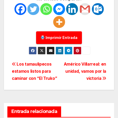
Imprimir Entrada
Navegación
Los tamaulipecos
Américo Villarreal: en
estamos listos para
unidad, vamos por la
de
caminar con “El Truko”
victoria
entradas
Entrada relacionada