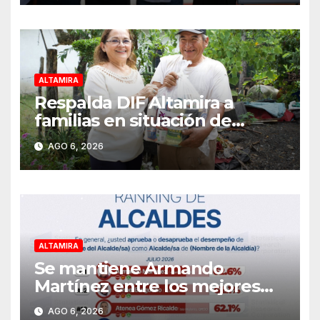
ALTAMIRA
Respalda DIF Altamira a
familias en situación de
vulnerabilidad
AGO 6, 2026
ALTAMIRA
Se mantiene Armando
Martínez entre los mejores
alcaldes del país y número
AGO 6, 2026