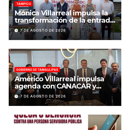
TAMPICO
Mónica Villarreal impulsa la
transformación de la entrada
al Centro Histórico de
7 DE AGOSTO DE 2026
Tampico
GOBIERNO DE TAMAULIPAS
Américo Villarreal impulsa
agenda con CANACAR y
CONCAMIN para fortalecer la
7 DE AGOSTO DE 2026
competitividad de
Tamaulipas