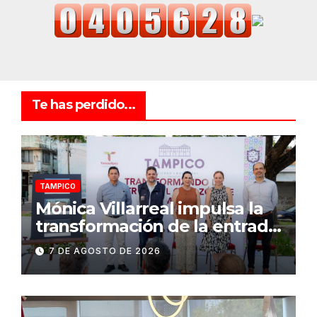
Te has perdido...
TAMPICO
Mónica Villarreal impulsa la
transformación de la entrada
al Centro Histórico de
7 DE AGOSTO DE 2026
Tampico