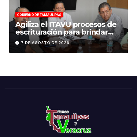
GOBIERNO DE TAMAULIPAS
Agiliza el ITAVU procesos de
escrituración para brindar
certeza patrimonial a más
7 DE AGOSTO DE 2026
familias de Tamaulipas