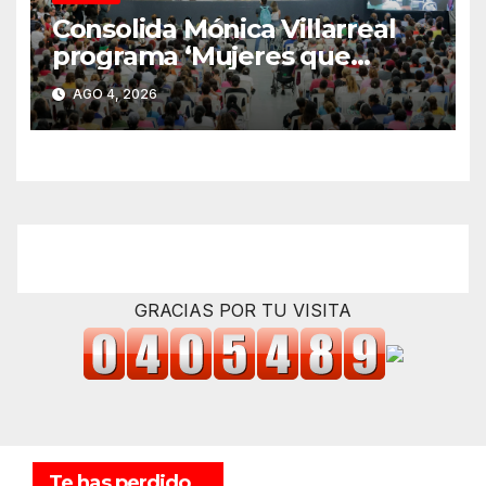
Consolida Mónica Villarreal
programa ‘Mujeres que
Cuidan’ con 2 mil
AGO 4, 2026
beneficiarias
GRACIAS POR TU VISITA
Te has perdido...