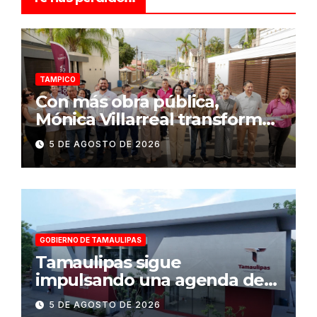
TAMPICO
Con más obra pública,
Mónica Villarreal transforma
la infraestructura vial de
5 DE AGOSTO DE 2026
Tampico
GOBIERNO DE TAMAULIPAS
Tamaulipas sigue
impulsando una agenda de
infraestructura con sentido
5 DE AGOSTO DE 2026
humanista