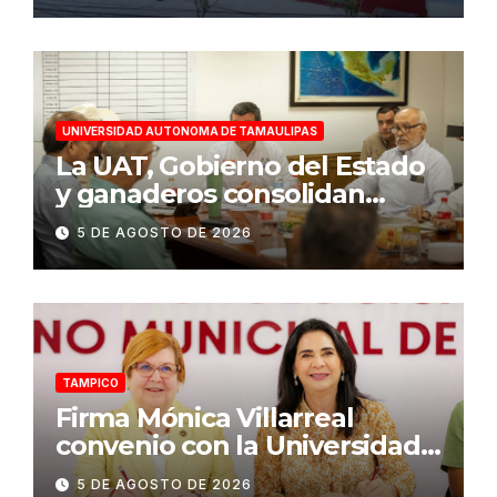
UNIVERSIDAD AUTONOMA DE TAMAULIPAS
La UAT, Gobierno del Estado
y ganaderos consolidan
proyecto “Carne Tam”
5 DE AGOSTO DE 2026
TAMPICO
Firma Mónica Villarreal
convenio con la Universidad
Tecnológica de Altamira para
5 DE AGOSTO DE 2026