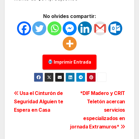
No olvides compartir:
Imprimir Entrada
Navegación
Usa el Cinturón de
*DIF Madero y CRIT
Seguridad Alguien te
Teletón acercan
de
Espera en Casa
servicios
entradas
especializados en
jornada Extramuros*