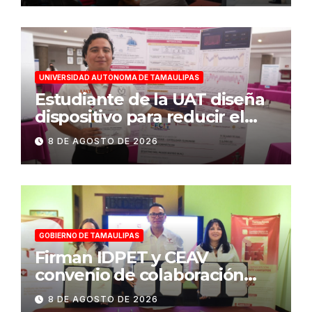
UNIVERSIDAD AUTONOMA DE TAMAULIPAS
Estudiante de la UAT diseña
dispositivo para reducir el
consumo eléctrico en
8 DE AGOSTO DE 2026
edificios
GOBIERNO DE TAMAULIPAS
Firman IDPET y CEAV
convenio de colaboración
para fortalecer la atención a
8 DE AGOSTO DE 2026
víctimas y la defensa jurídica