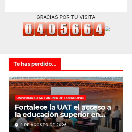
GRACIAS POR TU VISITA
Te has perdido...
UNIVERSIDAD AUTONOMA DE TAMAULIPAS
Fortalece la UAT el acceso a
la educación superior en
comunidades
8 DE AGOSTO DE 2026