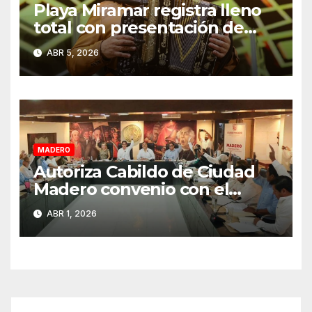
Playa Miramar registra lleno
total con presentación de
Grupo Pesado en Semana
ABR 5, 2026
Santa 2026
MADERO
Autoriza Cabildo de Ciudad
Madero convenio con el
Estado para fortalecer el
ABR 1, 2026
cobro del impuesto predial