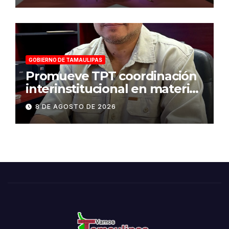
en Tamaulipas
GOBIERNO DE TAMAULIPAS
Promueve TPT coordinación
interinstitucional en materia
de transparencia y acceso a
8 DE AGOSTO DE 2026
la información pública