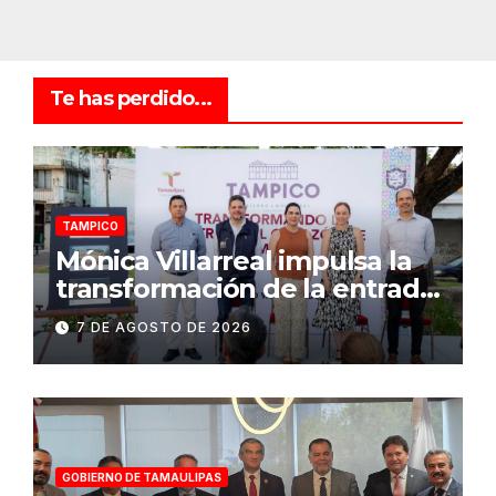
Te has perdido...
TAMPICO
Mónica Villarreal impulsa la
transformación de la entrada
al Centro Histórico de
7 DE AGOSTO DE 2026
Tampico
GOBIERNO DE TAMAULIPAS