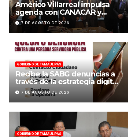
Américo Villarreal impulsa
agenda con CANACAR y
CONCAMIN para fortalecer la
7 DE AGOSTO DE 2026
competitividad de
Tamaulipas
GOBIERNO DE TAMAULIPAS
Recibe la SABG denuncias a
través de la estrategia digital
«Tamaulipas te conecta»
7 DE AGOSTO DE 2026
GOBIERNO DE TAMAULIPAS