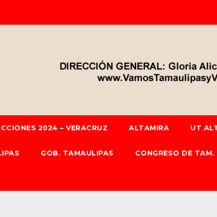
ECCIONES 2024 – VERACRUZ
ALTAMIRA
UT AL
IPAS
GOB. TAMAULIPAS
CONGRESO DE TAM.