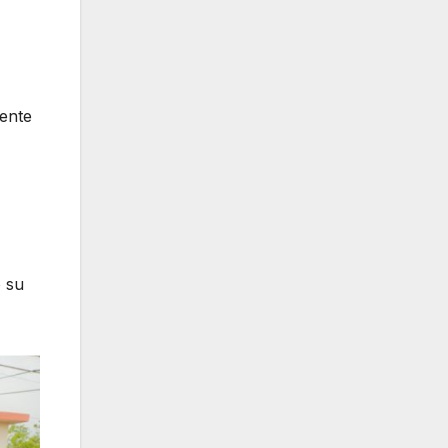
mente
 su