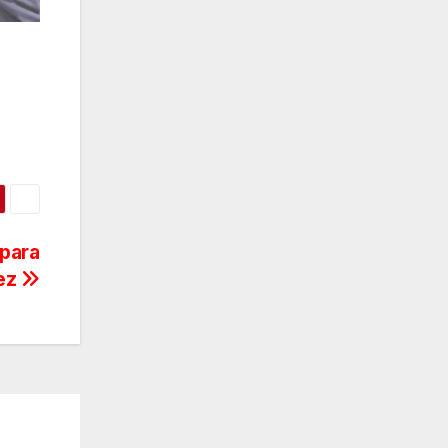
para
uez