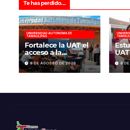
Te has perdido...
UNIVERSIDAD AUTONOMA DE
UNIVER
TAMAULIPAS
TAMAUL
Fortalece la UAT el
Estu
acceso a la
UAT
educación superior
disp
8 DE AGOSTO DE 2026
8 D
en comunidades
redu
eléc
edif