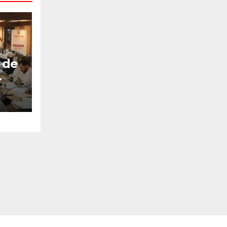
 de
bro