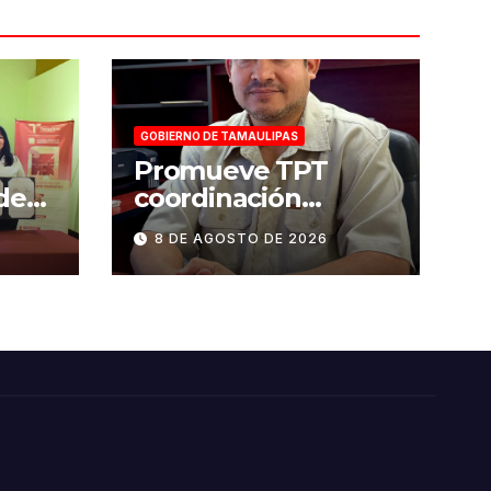
GOBIERNO DE TAMAULIPAS
Promueve TPT
de
coordinación
ra
interinstitucional en
8 DE AGOSTO DE 2026
materia de
imas
transparencia y
ídica
acceso a la
información pública