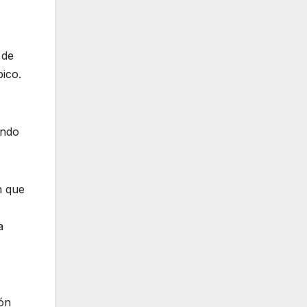
 de
pico.
ando
n que
a
ión