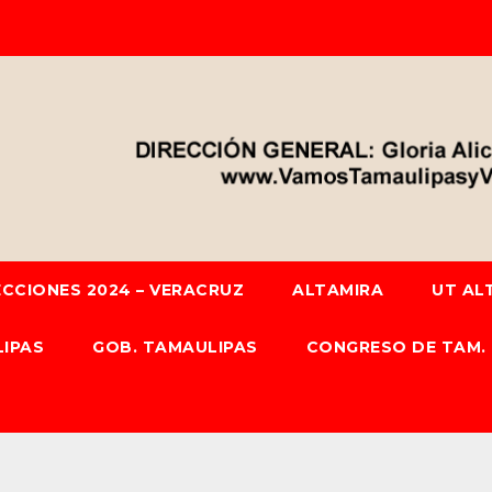
ECCIONES 2024 – VERACRUZ
ALTAMIRA
UT AL
IPAS
GOB. TAMAULIPAS
CONGRESO DE TAM.