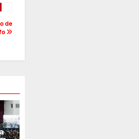
o de
lfo
a