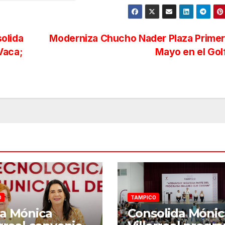
olida
Moderniza Chucho Nader Plaza Primer
Vaca;
Mayo en el Go
O
TAMPICO
a Mónica
Consolida Mónic