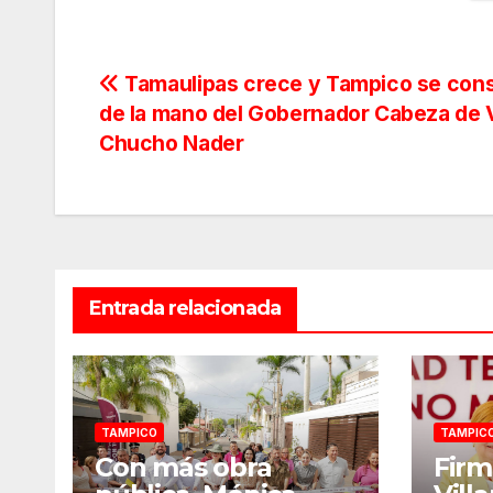
Navegación
Tamaulipas crece y Tampico se cons
de la mano del Gobernador Cabeza de 
de
Chucho Nader
entradas
Entrada relacionada
TAMPICO
TAMPIC
Con más obra
Firm