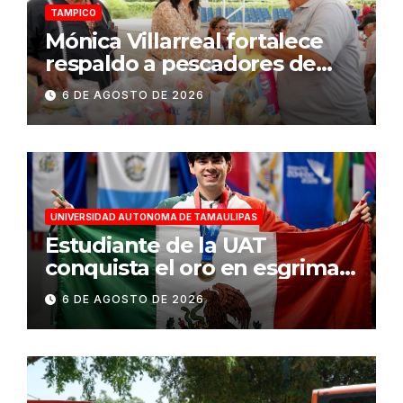
TAMPICO
Mónica Villarreal fortalece
respaldo a pescadores de
Tampico durante temporada
6 DE AGOSTO DE 2026
de veda
UNIVERSIDAD AUTONOMA DE TAMAULIPAS
Estudiante de la UAT
conquista el oro en esgrima
en Santo Domingo 2026
6 DE AGOSTO DE 2026