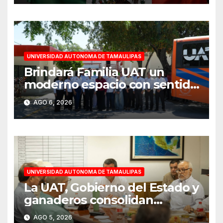
UNIVERSIDAD AUTONOMA DE TAMAULIPAS
Brindará Familia UAT un
moderno espacio con sentido
humano en la nueva sede del
AGO 6, 2026
COMASS
UNIVERSIDAD AUTONOMA DE TAMAULIPAS
La UAT, Gobierno del Estado y
ganaderos consolidan
proyecto “Carne Tam”
AGO 5, 2026