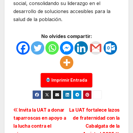
social, consolidando su liderazgo en el
desarrollo de soluciones accesibles para la
salud de la población.
No olvides compartir:
Imprimir Entrada
Navegación
Invita la UAT a donar
La UAT fortalece lazos
taparroscas en apoyo a
de fraternidad con la
de
la lucha contra el
Cabalgata de la