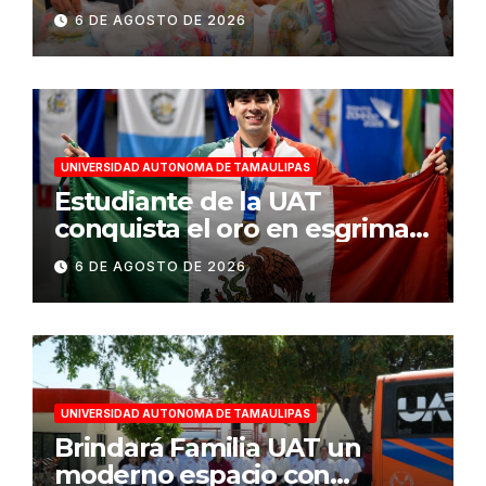
Tampico durante temporada
6 DE AGOSTO DE 2026
de veda
UNIVERSIDAD AUTONOMA DE TAMAULIPAS
Estudiante de la UAT
conquista el oro en esgrima
en Santo Domingo 2026
6 DE AGOSTO DE 2026
UNIVERSIDAD AUTONOMA DE TAMAULIPAS
Brindará Familia UAT un
moderno espacio con