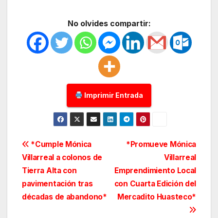
No olvides compartir:
Imprimir Entrada
Navegación
*Cumple Mónica
*Promueve Mónica
Villarreal a colonos de
Villarreal
de
Tierra Alta con
Emprendimiento Local
entradas
pavimentación tras
con Cuarta Edición del
décadas de abandono*
Mercadito Huasteco*