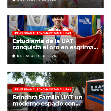
de veda
UNIVERSIDAD AUTONOMA DE TAMAULIPAS
Estudiante de la UAT
conquista el oro en esgrima
en Santo Domingo 2026
6 DE AGOSTO DE 2026
UNIVERSIDAD AUTONOMA DE TAMAULIPAS
Brindará Familia UAT un
moderno espacio con
sentido humano en la nueva