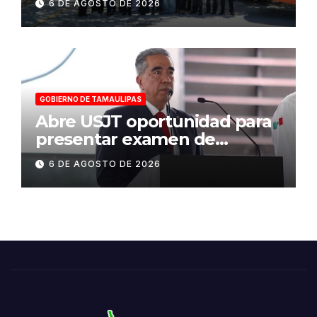
6 DE AGOSTO DE 2026
sede del COMASS
GOBIERNO DE TAMAULIPAS
Abre USJT oportunidad para
presentar examen de
admisión, este sábado
6 DE AGOSTO DE 2026