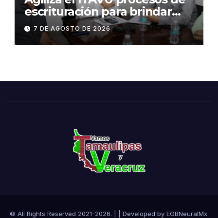
escrituración para brindar
certeza patrimonial a más
7 DE AGOSTO DE 2026
familias de Tamaulipas
© All Rights Reserved 2021-2026.
|
| Developed by
EGBNeuralMx
.