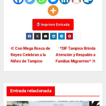
Imprimir Entrada
Navegación
Con Mega Rosca de
*DIF Tampico Brinda
Reyes Celebran a la
Atención y Respaldo a
de
Niñez de Tampico
Familias Migrantes*
entradas
Entrada relacionada