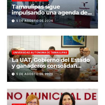
Tamaulipas sigue
impulsando una agenda de
infraestructura con sentido
5 DE AGOSTO DE 2026
humanista
UNIVERSIDAD AUTONOMA DE TAMAULIPAS
La UAT, Gobierno del Estado
y ganaderos consolidan
proyecto “Carne Tam”
5 DE AGOSTO DE 2026