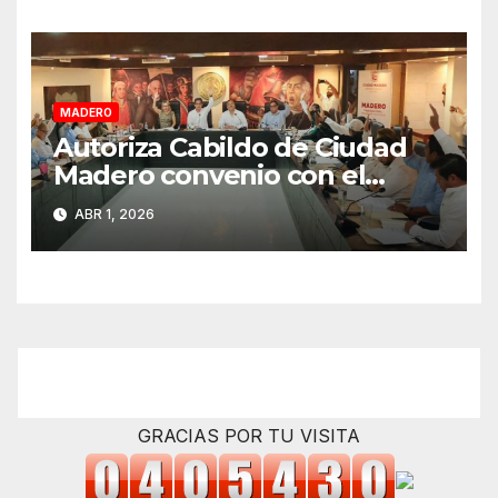
MADERO
Autoriza Cabildo de Ciudad
Madero convenio con el
Estado para fortalecer el
ABR 1, 2026
cobro del impuesto predial
GRACIAS POR TU VISITA