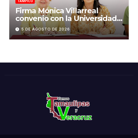
TAMPICO
Firma Mónica Villarreal
convenio con la Universidad
Tecnológica de Altamira para
5 DE AGOSTO DE 2026
impulsar la innovación
turística mediante TampIA