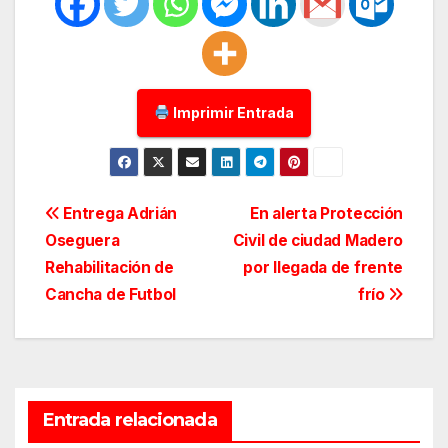
Imprimir Entrada
Navegación
Entrega Adrián
En alerta Protección
Oseguera
Civil de ciudad Madero
de
Rehabilitación de
por llegada de frente
entradas
Cancha de Futbol
frío
Entrada relacionada