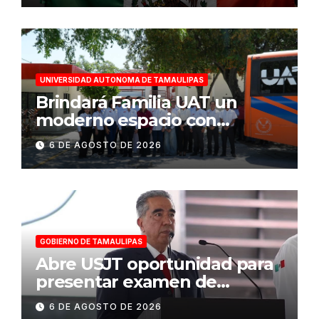
UNIVERSIDAD AUTONOMA DE TAMAULIPAS
Brindará Familia UAT un
moderno espacio con
sentido humano en la nueva
6 DE AGOSTO DE 2026
sede del COMASS
GOBIERNO DE TAMAULIPAS
Abre USJT oportunidad para
presentar examen de
admisión, este sábado
6 DE AGOSTO DE 2026