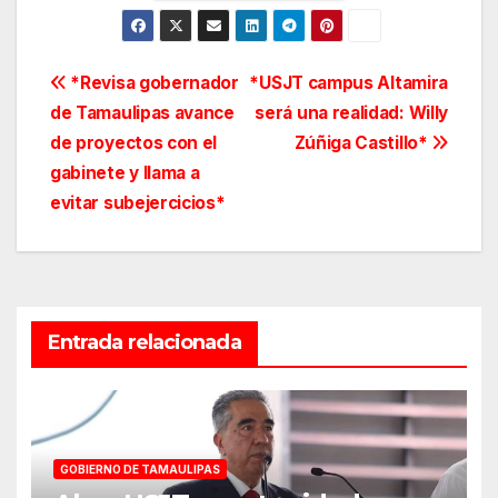
Navegación
*Revisa gobernador
*USJT campus Altamira
de Tamaulipas avance
será una realidad: Willy
de
de proyectos con el
Zúñiga Castillo*
entradas
gabinete y llama a
evitar subejercicios*
Entrada relacionada
GOBIERNO DE TAMAULIPAS