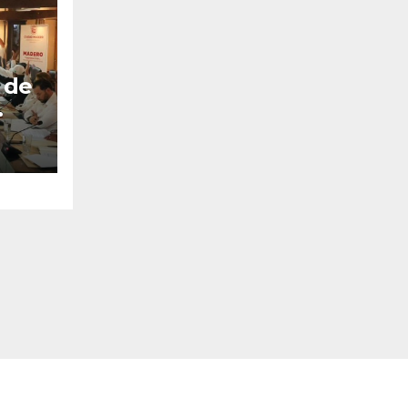
 de
bro