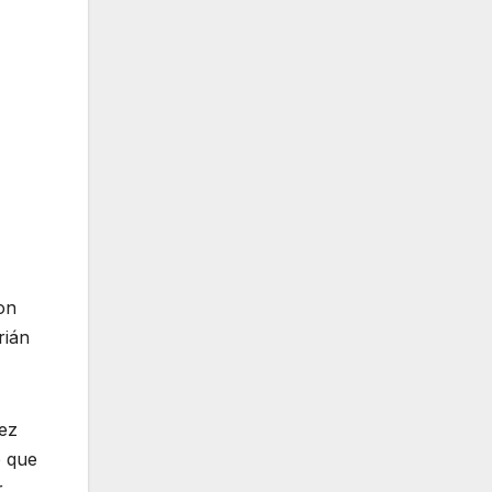
on
rián
pez
o que
r