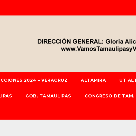
ECCIONES 2024 – VERACRUZ
ALTAMIRA
UT AL
IPAS
GOB. TAMAULIPAS
CONGRESO DE TAM.