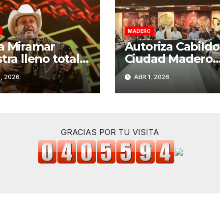
MADERO
a Miramar
Autoriza Cabildo
tra lleno total
Ciudad Madero
presentación
convenio con el
, 2026
ABR 1, 2026
Grupo Pesado
Estado para
Semana Santa
fortalecer el co
6
del impuesto
predial
GRACIAS POR TU VISITA