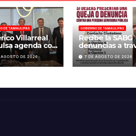
O DE TAMAULIPAS
GOBIERNO DE TAMAULIPAS
ico Villarreal
Recibe la SABG
ulsa agenda con
denuncias a tra
ACAR y
de la estrategia
E AGOSTO DE 2026
7 DE AGOSTO DE 2026
CAMIN para
digital «Tamaul
alecer la
te conecta»
etitividad de
aulipas