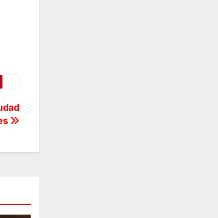
iudad
les