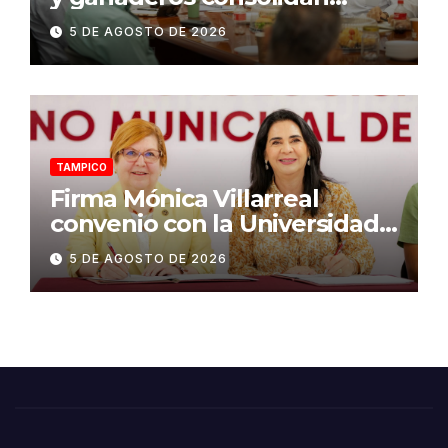
proyecto “Carne Tam”
5 DE AGOSTO DE 2026
TAMPICO
Firma Mónica Villarreal
convenio con la Universidad
Tecnológica de Altamira para
5 DE AGOSTO DE 2026
impulsar la innovación
turística mediante TampIA