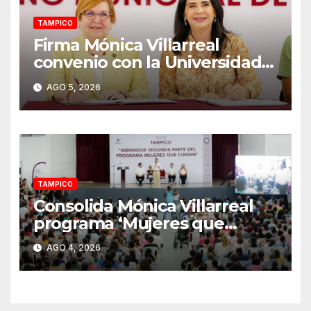
TAMPICO
Firma Mónica Villarreal
convenio con la Universidad
Tecnológica de Altamira para
AGO 5, 2026
impulsar la innovación
turística mediante TampIA
TAMPICO
Consolida Mónica Villarreal
programa ‘Mujeres que
Cuidan’ con 2 mil
AGO 4, 2026
beneficiarias